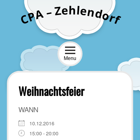
Skip
h
e
l
Z
e
n
–
to
d
A
o
P
r
content
C
f
Menu
Weihnachtsfeier
WANN
10.12.2016
15:00 - 20:00