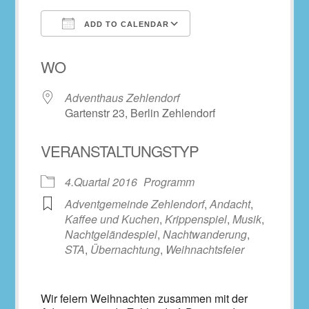
ADD TO CALENDAR
Download ICS
Google Calendar
WO
Adventhaus Zehlendorf
Gartenstr 23, Berlin Zehlendorf
VERANSTALTUNGSTYP
4.Quartal 2016
Programm
Adventgemeinde Zehlendorf
,
Andacht
,
Kaffee und Kuchen
,
Krippenspiel
,
Musik
,
Nachtgeländespiel
,
Nachtwanderung
,
STA
,
Übernachtung
,
Weihnachtsfeier
Wir feiern Weihnachten zusammen mit der