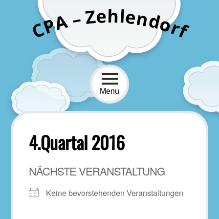
Skip
h
e
l
Z
e
n
–
to
d
A
o
P
r
content
C
f
Menu
4.Quartal 2016
NÄCHSTE VERANSTALTUNG
Keine bevorstehenden Veranstaltungen