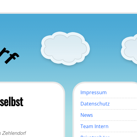
o
r
f
Impressum
selbst
Datenschutz
News
Team Intern
 Zehlendorf