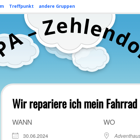
mm
Treffpunkt
andere Gruppen
h
e
l
Z
e
n
–
d
A
P
C
Wir repariere ich mein Fahrrad 
WANN
WO
30.06.2024
Adventhaus