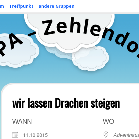
mm
Treffpunkt
andere Gruppen
h
e
l
Z
e
n
–
d
A
P
C
wir lassen Drachen steigen
WANN
WO
11.10.2015
Adventhaus