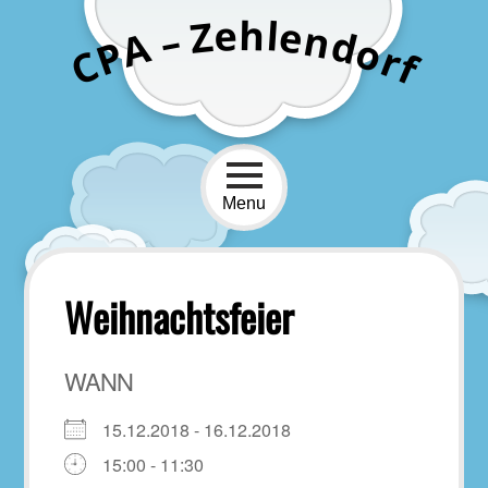
Skip
h
e
l
Z
e
n
–
to
d
A
o
P
r
content
C
f
Menu
Weihnachtsfeier
WANN
15.12.2018 - 16.12.2018
15:00 - 11:30