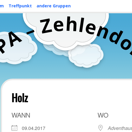
mm
Treffpunkt
andere Gruppen
h
e
l
Z
e
n
–
d
A
P
C
Holz
WANN
WO
09.04.2017
Adventhaus