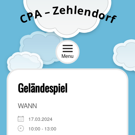
Skip
h
e
l
Z
e
n
–
to
d
A
o
P
r
content
C
f
Menu
Geländespiel
WANN
17.03.2024
10:00 - 13:00