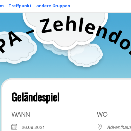
mm
Treffpunkt
andere Gruppen
h
e
l
Z
e
n
–
d
A
P
C
Geländespiel
WANN
WO
26.09.2021
Adventhaus