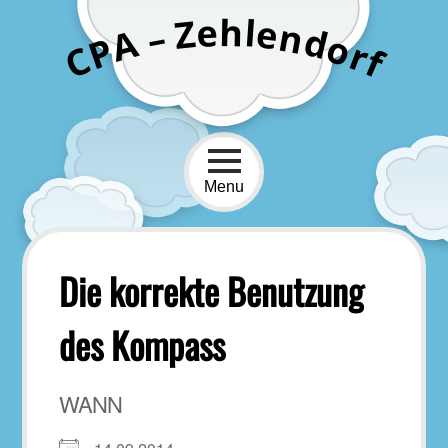
Skip
h
e
l
Z
e
n
–
to
d
A
o
P
r
content
C
f
Menu
Die korrekte Benutzung
des Kompass
WANN