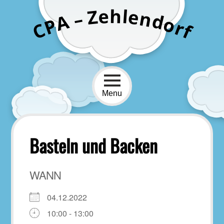
Skip
h
e
l
Z
e
n
–
to
d
A
o
P
r
content
C
f
Menu
Basteln und Backen
WANN
04.12.2022
10:00 - 13:00