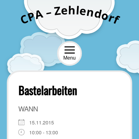
Skip
h
e
l
Z
e
n
–
to
d
A
o
P
r
content
C
f
Menu
Bastelarbeiten
WANN
15.11.2015
10:00 - 13:00