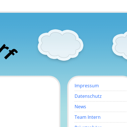
o
r
f
Impressum
Datenschutz
News
Team Intern