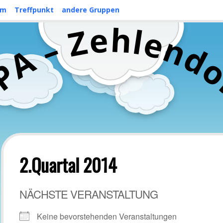
mm
Treffpunkt
andere Gruppen
h
e
l
Z
e
n
–
d
A
P
C
2.Quartal 2014
NÄCHSTE VERANSTALTUNG
Keine bevorstehenden Veranstaltungen