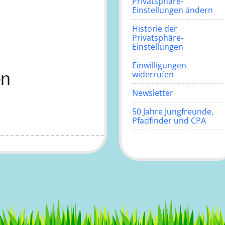
Privatsphäre-
Einstellungen ändern
Historie der
Privatsphäre-
Einstellungen
Einwilligungen
en
widerrufen
Newsletter
50 Jahre Jungfreunde,
Pfadfinder und CPA